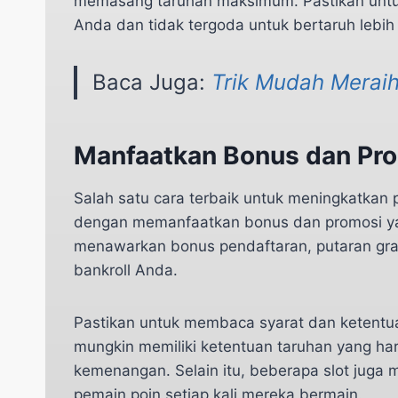
memasang taruhan maksimum. Pastikan untu
Anda dan tidak tergoda untuk bertaruh lebi
Baca Juga:
Trik Mudah Meraih
Manfaatkan Bonus dan Pr
Salah satu cara terbaik untuk meningkatkan
dengan memanfaatkan bonus dan promosi yang
menawarkan bonus pendaftaran, putaran grat
bankroll Anda.
Pastikan untuk membaca syarat dan ketentu
mungkin memiliki ketentuan taruhan yang ha
kemenangan. Selain itu, beberapa slot juga
pemain poin setiap kali mereka bermain.