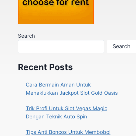
Search
Search
Recent Posts
Cara Bermain Aman Untuk
Menaklukkan Jackpot Slot Gold Oasis
Trik Profi Untuk Slot Vegas Magic
Dengan Teknik Auto Spin
Tips Anti Boncos Untuk Membobol