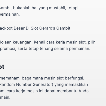
ambit bukanlah hal yang mustahil, tetapi
permainan.
olaan keuangan. Kenali cara kerja mesin slot, pilih
promosi, serta tetap tenang selama permainan.
ot
 memahami bagaimana mesin slot berfungsi.
Random Number Generator) yang memastikan
ami cara kerja mesin ini dapat membantu Anda
rmain.