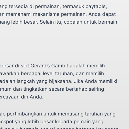
g tersedia di permainan, termasuk paytable,
engan memahami mekanisme permainan, Anda dapat
g lebih besar. Selain itu, cobalah untuk bermain
besar di slot Gerard’s Gambit adalah memilih
awarkan berbagai level taruhan, dan memilih
dalah langkah yang bijaksana. Jika Anda memiliki
imum dan tingkatkan secara bertahap seiring
cayaan diri Anda.
esar, pertimbangkan untuk memasang taruhan yang
jackpot yang lebih besar kepada pemain yang