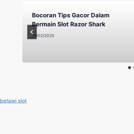
Bocoran Tips Gacor Dalam
Bermain Slot Razor Shark
15/02/2025
betawi slot
.