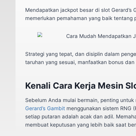
h
a
e
e
k
i
a
c
s
l
y
n
Mendapatkan jackpot besar di slot Gerard’s G
t
e
s
e
p
e
memerlukan pemahaman yang baik tentang 
s
b
e
g
e
A
o
n
r
p
o
g
a
p
k
e
m
r
Strategi yang tepat, dan disiplin dalam pengel
taruhan yang sesuai, manfaatkan bonus dan 
Kenali Cara Kerja Mesin Sl
Sebelum Anda mulai bermain, penting untuk
Gerard’s Gambit
menggunakan sistem RNG (
setiap putaran adalah acak dan adil. Memah
membuat keputusan yang lebih baik saat be