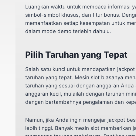
Luangkan waktu untuk membaca informasi yan
simbol-simbol khusus, dan fitur bonus. D
memanfaatkan setiap kesempatan untuk menan
dalam mode demo terlebih dahulu.
Pilih Taruhan yang Tepat
Salah satu kunci untuk mendapatkan jackpot 
taruhan yang tepat. Mesin slot biasanya men
taruhan yang sesuai dengan anggaran Anda a
anggaran kecil, mulailah dengan taruhan min
dengan bertambahnya pengalaman dan keper
Namun, jika Anda ingin mengejar jackpot b
lebih tinggi. Banyak mesin slot memberikan 