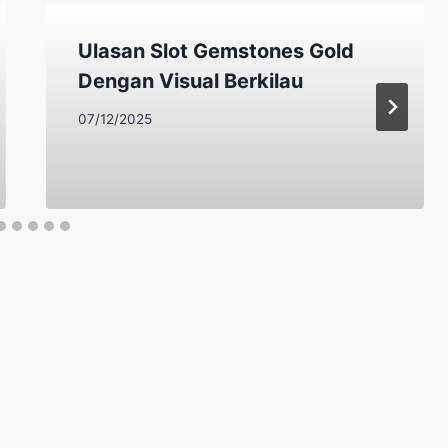
Ulasan Slot Gemstones Gold
Dengan Visual Berkilau
07/12/2025