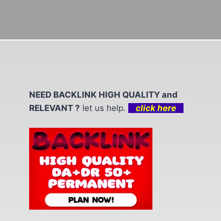
NEED BACKLINK HIGH QUALITY and
RELEVANT ?
let us help.
click here