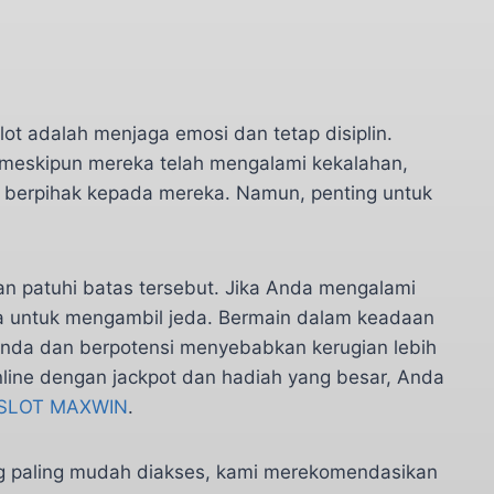
ot adalah menjaga emosi dan tetap disiplin.
 meskipun mereka telah mengalami kekalahan,
 berpihak kepada mereka. Namun, penting untuk
n patuhi batas tersebut. Jika Anda mengalami
nya untuk mengambil jeda. Bermain dalam keadaan
nda dan berpotensi menyebabkan kerugian lebih
line dengan jackpot dan hadiah yang besar, Anda
SLOT MAXWIN
.
ng paling mudah diakses, kami merekomendasikan