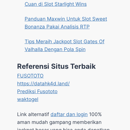
Cuan di Slot Starlight Wins
Panduan Maxwin Untuk Slot Sweet
Bonanza Pakai Analisis RTP
Tips Meraih Jackpot Slot Gates Of
Valhalla Dengan Pola Spin
Referensi Situs Terbaik
FUSOTOTO
https://datahk4d.land/
Prediksi Fusototo
waktogel
Link alternatif
daftar dan login
100%
aman mudah gampang memberikan