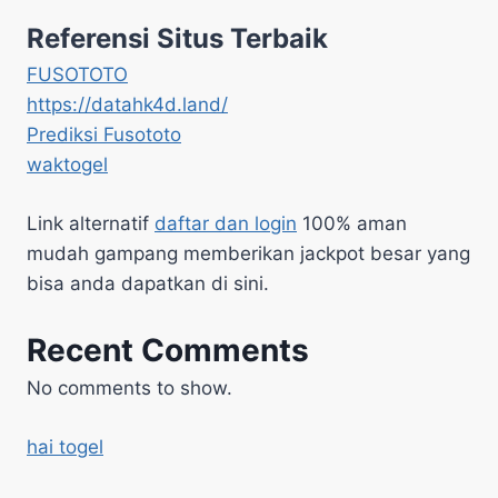
Referensi Situs Terbaik
FUSOTOTO
https://datahk4d.land/
Prediksi Fusototo
waktogel
Link alternatif
daftar dan login
100% aman
mudah gampang memberikan jackpot besar yang
bisa anda dapatkan di sini.
Recent Comments
No comments to show.
hai togel