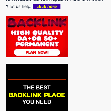
?
let us help.
click here