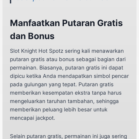
Manfaatkan Putaran Gratis
dan Bonus
Slot Knight Hot Spotz sering kali menawarkan
putaran gratis atau bonus sebagai bagian dari
permainan. Biasanya, putaran gratis ini dapat
dipicu ketika Anda mendapatkan simbol pencar
pada gulungan yang tepat. Putaran gratis
memberikan kesempatan ekstra tanpa harus
mengeluarkan taruhan tambahan, sehingga
memberikan peluang lebih besar untuk
mencapai jackpot.
Selain putaran gratis, permainan ini juga sering