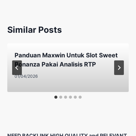
Similar Posts
Panduan Maxwin Untuk Slot Sweet
Bonanza Pakai Analisis RTP
01/04/2026
NEED BACKLINK HIGH QUALITY and RELEVANT