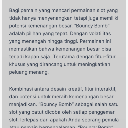
Bagi pemain yang mencari permainan slot yang
tidak hanya menyenangkan tetapi juga memiliki
potensi kemenangan besar. “Bouncy Bomb”
adalah pilihan yang tepat. Dengan volatilitas
yang menengah hingga tinggi. Permainan ini
memastikan bahwa kemenangan besar bisa
terjadi kapan saja. Terutama dengan fitur-fitur
khusus yang dirancang untuk meningkatkan
peluang menang.
Kombinasi antara desain kreatif, fitur interaktif,
dan potensi untuk meraih kemenangan besar
menjadikan. “Bouncy Bomb” sebagai salah satu
slot yang patut dicoba oleh setiap penggemar
slot.Terlepas dari apakah Anda seorang pemula
atau pemain berpengalaman. “Bouncy Bomb”