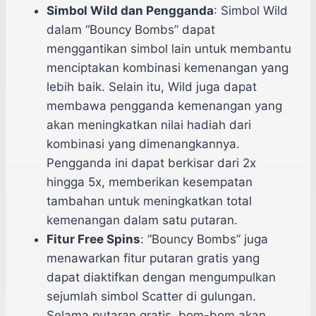
Simbol Wild dan Pengganda
: Simbol Wild
dalam “Bouncy Bombs” dapat
menggantikan simbol lain untuk membantu
menciptakan kombinasi kemenangan yang
lebih baik. Selain itu, Wild juga dapat
membawa pengganda kemenangan yang
akan meningkatkan nilai hadiah dari
kombinasi yang dimenangkannya.
Pengganda ini dapat berkisar dari 2x
hingga 5x, memberikan kesempatan
tambahan untuk meningkatkan total
kemenangan dalam satu putaran.
Fitur Free Spins
: “Bouncy Bombs” juga
menawarkan fitur putaran gratis yang
dapat diaktifkan dengan mengumpulkan
sejumlah simbol Scatter di gulungan.
Selama putaran gratis, bom-bom akan