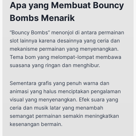
Apa yang Membuat Bouncy
Bombs Menarik
“Bouncy Bombs” menonjol di antara permainan
slot lainnya karena desainnya yang ceria dan
mekanisme permainan yang menyenangkan.
Tema bom yang melompat-lompat membawa
suasana yang ringan dan menghibur.
Sementara grafis yang penuh warna dan
animasi yang halus menciptakan pengalaman
visual yang menyenangkan. Efek suara yang
ceria dan musik latar yang menambah
semangat permainan semakin meningkatkan
kesenangan bermain.