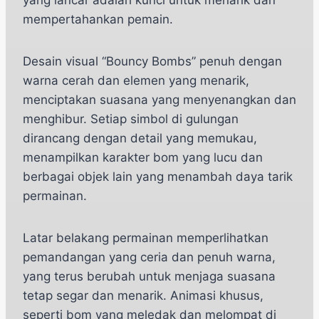
yang lancar adalah kunci untuk menarik dan
mempertahankan pemain.
Desain visual “Bouncy Bombs” penuh dengan
warna cerah dan elemen yang menarik,
menciptakan suasana yang menyenangkan dan
menghibur. Setiap simbol di gulungan
dirancang dengan detail yang memukau,
menampilkan karakter bom yang lucu dan
berbagai objek lain yang menambah daya tarik
permainan.
Latar belakang permainan memperlihatkan
pemandangan yang ceria dan penuh warna,
yang terus berubah untuk menjaga suasana
tetap segar dan menarik. Animasi khusus,
seperti bom yang meledak dan melompat di