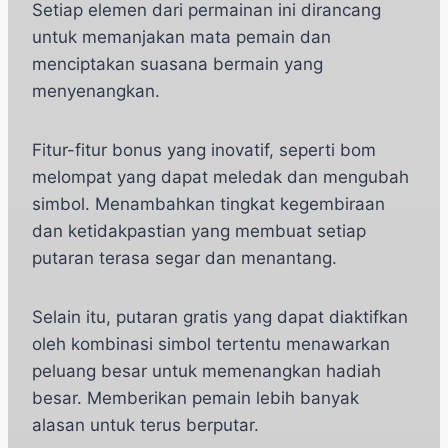
Setiap elemen dari permainan ini dirancang
untuk memanjakan mata pemain dan
menciptakan suasana bermain yang
menyenangkan.
Fitur-fitur bonus yang inovatif, seperti bom
melompat yang dapat meledak dan mengubah
simbol. Menambahkan tingkat kegembiraan
dan ketidakpastian yang membuat setiap
putaran terasa segar dan menantang.
Selain itu, putaran gratis yang dapat diaktifkan
oleh kombinasi simbol tertentu menawarkan
peluang besar untuk memenangkan hadiah
besar. Memberikan pemain lebih banyak
alasan untuk terus berputar.