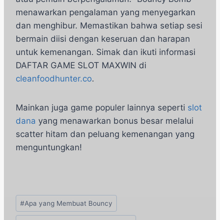
menawarkan pengalaman yang menyegarkan
dan menghibur. Memastikan bahwa setiap sesi
bermain diisi dengan keseruan dan harapan
untuk kemenangan. Simak dan ikuti informasi
DAFTAR GAME SLOT MAXWIN di
cleanfoodhunter.co
.
Mainkan juga game populer lainnya seperti
slot
dana
yang menawarkan bonus besar melalui
scatter hitam dan peluang kemenangan yang
menguntungkan!
Post
#
Apa yang Membuat Bouncy
Tags: