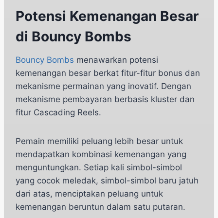
Potensi Kemenangan Besar
di Bouncy Bombs
Bouncy Bombs
menawarkan potensi
kemenangan besar berkat fitur-fitur bonus dan
mekanisme permainan yang inovatif. Dengan
mekanisme pembayaran berbasis kluster dan
fitur Cascading Reels.
Pemain memiliki peluang lebih besar untuk
mendapatkan kombinasi kemenangan yang
menguntungkan. Setiap kali simbol-simbol
yang cocok meledak, simbol-simbol baru jatuh
dari atas, menciptakan peluang untuk
kemenangan beruntun dalam satu putaran.