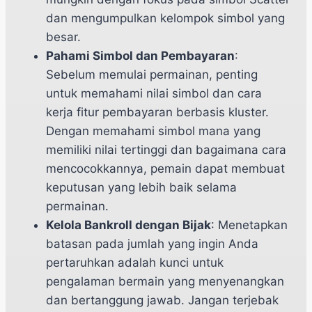
dan mengumpulkan kelompok simbol yang
besar.
Pahami Simbol dan Pembayaran
:
Sebelum memulai permainan, penting
untuk memahami nilai simbol dan cara
kerja fitur pembayaran berbasis kluster.
Dengan memahami simbol mana yang
memiliki nilai tertinggi dan bagaimana cara
mencocokkannya, pemain dapat membuat
keputusan yang lebih baik selama
permainan.
Kelola Bankroll dengan Bijak
: Menetapkan
batasan pada jumlah yang ingin Anda
pertaruhkan adalah kunci untuk
pengalaman bermain yang menyenangkan
dan bertanggung jawab. Jangan terjebak