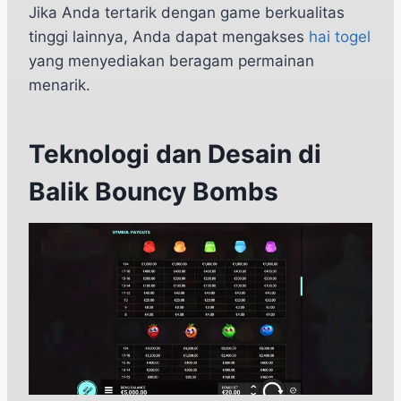
Jika Anda tertarik dengan game berkualitas
tinggi lainnya, Anda dapat mengakses
hai togel
yang menyediakan beragam permainan
menarik.
Teknologi dan Desain di
Balik Bouncy Bombs