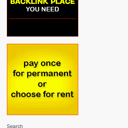
Search