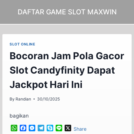
Skip
DAFTAR GAME SLOT MAXWIN
to
content
SLOT ONLINE
Bocoran Jam Pola Gacor
Slot Candyfinity Dapat
Jackpot Hari Ini
By
Randian
30/10/2025
bagikan
W
F
M
T
S
L
X
Share