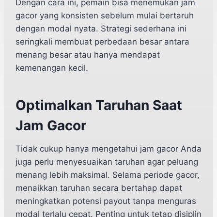
Dengan cara ini, pemain bisa menemukan jam
gacor yang konsisten sebelum mulai bertaruh
dengan modal nyata. Strategi sederhana ini
seringkali membuat perbedaan besar antara
menang besar atau hanya mendapat
kemenangan kecil.
Optimalkan Taruhan Saat
Jam Gacor
Tidak cukup hanya mengetahui jam gacor Anda
juga perlu menyesuaikan taruhan agar peluang
menang lebih maksimal. Selama periode gacor,
menaikkan taruhan secara bertahap dapat
meningkatkan potensi payout tanpa menguras
modal terlalu cepat. Penting untuk tetap disiplin