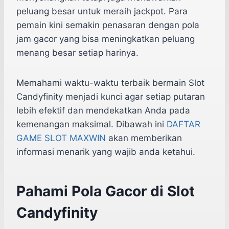
peluang besar untuk meraih jackpot. Para
pemain kini semakin penasaran dengan pola
jam gacor yang bisa meningkatkan peluang
menang besar setiap harinya.
Memahami waktu-waktu terbaik bermain Slot
Candyfinity menjadi kunci agar setiap putaran
lebih efektif dan mendekatkan Anda pada
kemenangan maksimal. Dibawah ini
DAFTAR
GAME SLOT MAXWIN
akan memberikan
informasi menarik yang wajib anda ketahui.
Pahami Pola Gacor di Slot
Candyfinity