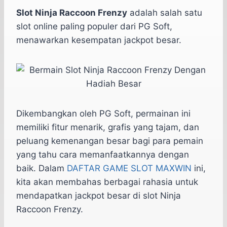
h
a
e
e
k
i
a
c
s
l
y
n
Slot Ninja Raccoon Frenzy
adalah salah satu
t
e
s
e
p
e
slot online paling populer dari PG Soft,
s
b
e
g
e
menawarkan kesempatan jackpot besar.
A
o
n
r
p
o
g
a
p
k
e
m
r
Dikembangkan oleh PG Soft, permainan ini
memiliki fitur menarik, grafis yang tajam, dan
peluang kemenangan besar bagi para pemain
yang tahu cara memanfaatkannya dengan
baik. Dalam
DAFTAR GAME SLOT MAXWIN
ini,
kita akan membahas berbagai rahasia untuk
mendapatkan jackpot besar di slot Ninja
Raccoon Frenzy.