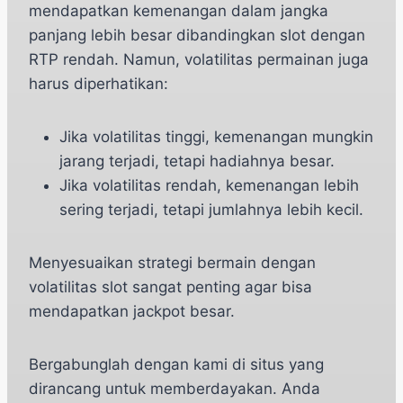
mendapatkan kemenangan dalam jangka
panjang lebih besar dibandingkan slot dengan
RTP rendah. Namun, volatilitas permainan juga
harus diperhatikan:
Jika volatilitas tinggi, kemenangan mungkin
jarang terjadi, tetapi hadiahnya besar.
Jika volatilitas rendah, kemenangan lebih
sering terjadi, tetapi jumlahnya lebih kecil.
Menyesuaikan strategi bermain dengan
volatilitas slot sangat penting agar bisa
mendapatkan jackpot besar.
Bergabunglah dengan kami di situs yang
dirancang untuk memberdayakan. Anda