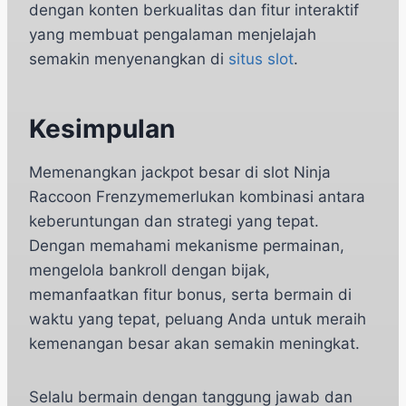
dengan konten berkualitas dan fitur interaktif
yang membuat pengalaman menjelajah
semakin menyenangkan di
situs slot
.
Kesimpulan
Memenangkan jackpot besar di slot Ninja
Raccoon Frenzymemerlukan kombinasi antara
keberuntungan dan strategi yang tepat.
Dengan memahami mekanisme permainan,
mengelola bankroll dengan bijak,
memanfaatkan fitur bonus, serta bermain di
waktu yang tepat, peluang Anda untuk meraih
kemenangan besar akan semakin meningkat.
Selalu bermain dengan tanggung jawab dan