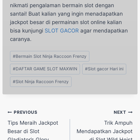
nikmati pengalaman bermain slot dengan
santai! Buat kalian yang ingin menadapatkan
jackpot besar di permainan slot online kalian
bisa kunjungi
SLOT GACOR
agar mendapatkan
caranya.
Post
#
Bermain Slot Ninja Raccoon Frenzy
Tags:
#
DAFTAR GAME SLOT MAXWIN
#
Slot gacor Hari ini
#
Slot Ninja Raccoon Frenzy
Post
PREVIOUS
NEXT
Tips Meraih Jackpot
Trik Ampuh
navigation
Besar di Slot
Mendapatkan Jackpot
Gladiator’s Glory
di Slot Wild Heist