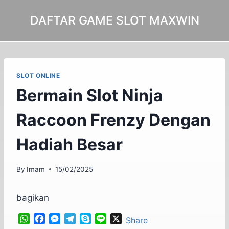
Skip
DAFTAR GAME SLOT MAXWIN
to
content
SLOT ONLINE
Bermain Slot Ninja
Raccoon Frenzy Dengan
Hadiah Besar
By
Imam
15/02/2025
bagikan
W
F
M
T
S
L
X
Share