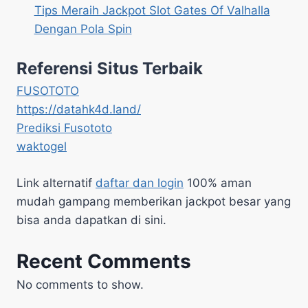
Tips Meraih Jackpot Slot Gates Of Valhalla
Dengan Pola Spin
Referensi Situs Terbaik
FUSOTOTO
https://datahk4d.land/
Prediksi Fusototo
waktogel
Link alternatif
daftar dan login
100% aman
mudah gampang memberikan jackpot besar yang
bisa anda dapatkan di sini.
Recent Comments
No comments to show.