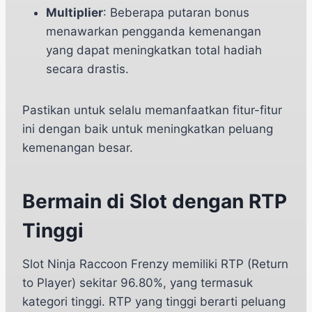
Multiplier
: Beberapa putaran bonus
menawarkan pengganda kemenangan
yang dapat meningkatkan total hadiah
secara drastis.
Pastikan untuk selalu memanfaatkan fitur-fitur
ini dengan baik untuk meningkatkan peluang
kemenangan besar.
Bermain di Slot dengan RTP
Tinggi
Slot Ninja Raccoon Frenzy memiliki RTP (Return
to Player) sekitar 96.80%, yang termasuk
kategori tinggi. RTP yang tinggi berarti peluang