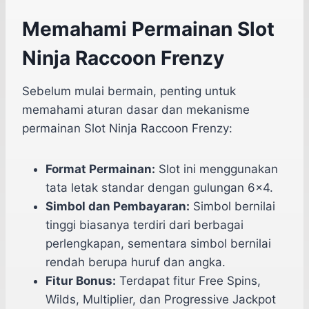
Memahami Permainan Slot
Ninja Raccoon Frenzy
Sebelum mulai bermain, penting untuk
memahami aturan dasar dan mekanisme
permainan Slot Ninja Raccoon Frenzy:
Format Permainan:
Slot ini menggunakan
tata letak standar dengan gulungan 6×4.
Simbol dan Pembayaran:
Simbol bernilai
tinggi biasanya terdiri dari berbagai
perlengkapan, sementara simbol bernilai
rendah berupa huruf dan angka.
Fitur Bonus:
Terdapat fitur Free Spins,
Wilds, Multiplier, dan Progressive Jackpot