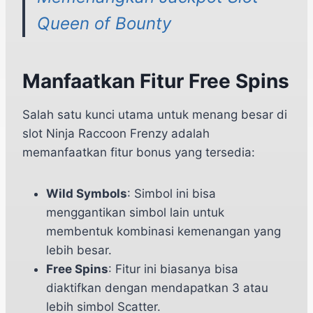
Queen of Bounty
Manfaatkan Fitur Free Spins
Salah satu kunci utama untuk menang besar di
slot Ninja Raccoon Frenzy adalah
memanfaatkan fitur bonus yang tersedia:
Wild Symbols
: Simbol ini bisa
menggantikan simbol lain untuk
membentuk kombinasi kemenangan yang
lebih besar.
Free Spins
: Fitur ini biasanya bisa
diaktifkan dengan mendapatkan 3 atau
lebih simbol Scatter.