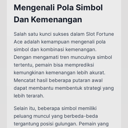
Mengenali Pola Simbol
Dan Kemenangan
Salah satu kunci sukses dalam Slot Fortune
Ace adalah kemampuan mengenali pola
simbol dan kombinasi kemenangan.
Dengan mengamati tren munculnya simbol
tertentu, pemain bisa memprediksi
kemungkinan kemenangan lebih akurat.
Mencatat hasil beberapa putaran awal
dapat membantu membentuk strategi yang
lebih terarah.
Selain itu, beberapa simbol memiliki
peluang muncul yang berbeda-beda
tergantung posisi gulungan. Pemain yang