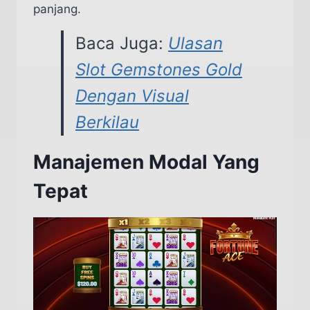
panjang.
Baca Juga:
Ulasan
Slot Gemstones Gold
Dengan Visual
Berkilau
Manajemen Modal Yang
Tepat