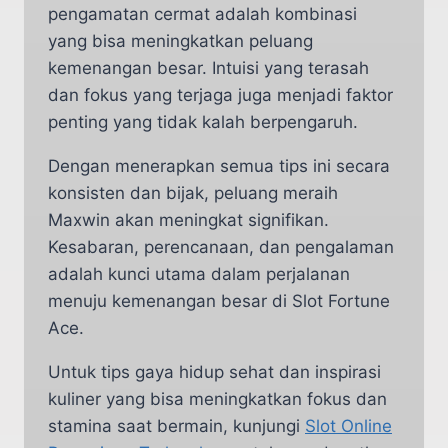
pengamatan cermat adalah kombinasi
yang bisa meningkatkan peluang
kemenangan besar. Intuisi yang terasah
dan fokus yang terjaga juga menjadi faktor
penting yang tidak kalah berpengaruh.
Dengan menerapkan semua tips ini secara
konsisten dan bijak, peluang meraih
Maxwin akan meningkat signifikan.
Kesabaran, perencanaan, dan pengalaman
adalah kunci utama dalam perjalanan
menuju kemenangan besar di Slot Fortune
Ace.
Untuk tips gaya hidup sehat dan inspirasi
kuliner yang bisa meningkatkan fokus dan
stamina saat bermain, kunjungi
Slot Online