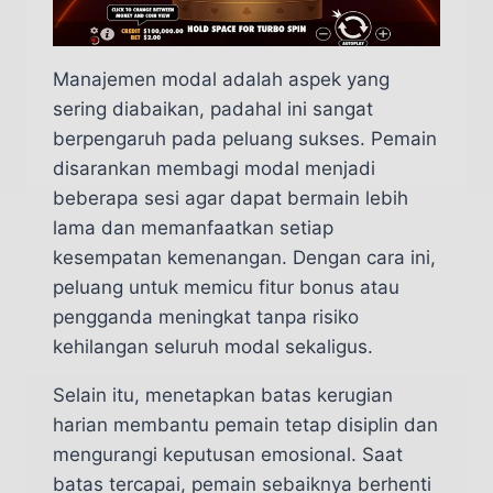
Manajemen modal adalah aspek yang
sering diabaikan, padahal ini sangat
berpengaruh pada peluang sukses. Pemain
disarankan membagi modal menjadi
beberapa sesi agar dapat bermain lebih
lama dan memanfaatkan setiap
kesempatan kemenangan. Dengan cara ini,
peluang untuk memicu fitur bonus atau
pengganda meningkat tanpa risiko
kehilangan seluruh modal sekaligus.
Selain itu, menetapkan batas kerugian
harian membantu pemain tetap disiplin dan
mengurangi keputusan emosional. Saat
batas tercapai, pemain sebaiknya berhenti