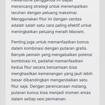
mekanisme pengganda ini dapat
merancang strategi untuk menempatkan
taruhan dengan peluang maksimal.
Menggunakan fitur ini dengan cerdas
adalah salah satu cara paling efektif untuk
meningkatkan peluang meraih Maxwin.
Penting juga untuk memanfaatkan bonus
dalam kombinasi dengan putaran gratis.
Banyak pemain yang mengabaikan potensi
kombinasi ini, padahal memanfaatkan
kedua fitur secara bersamaan bisa
menghasilkan kemenangan yang jauh lebih
besar dibandingkan mengandalkan satu
fitur saja. Dengan perencanaan matang,
putaran bonus bisa menjadi momen emas
dalam setiap sesi permainan.