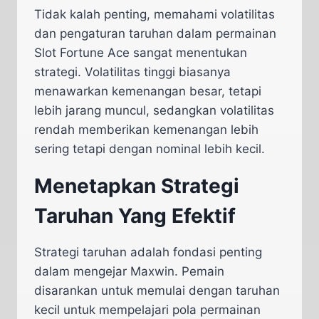
Tidak kalah penting, memahami volatilitas
dan pengaturan taruhan dalam permainan
Slot Fortune Ace sangat menentukan
strategi. Volatilitas tinggi biasanya
menawarkan kemenangan besar, tetapi
lebih jarang muncul, sedangkan volatilitas
rendah memberikan kemenangan lebih
sering tetapi dengan nominal lebih kecil.
Menetapkan Strategi
Taruhan Yang Efektif
Strategi taruhan adalah fondasi penting
dalam mengejar Maxwin. Pemain
disarankan untuk memulai dengan taruhan
kecil untuk mempelajari pola permainan