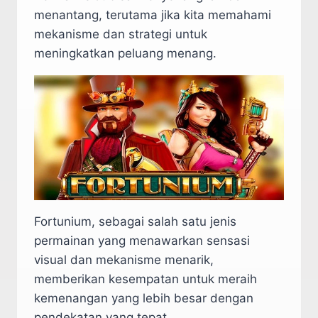
menantang, terutama jika kita memahami
mekanisme dan strategi untuk
meningkatkan peluang menang.
Fortunium, sebagai salah satu jenis
permainan yang menawarkan sensasi
visual dan mekanisme menarik,
memberikan kesempatan untuk meraih
kemenangan yang lebih besar dengan
pendekatan yang tepat.