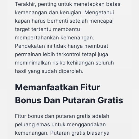
Terakhir, penting untuk menetapkan batas
kemenangan dan kerugian. Mengetahui
kapan harus berhenti setelah mencapai
target tertentu membantu
mempertahankan kemenangan.
Pendekatan ini tidak hanya membuat
permainan lebih terkontrol tetapi juga
meminimalkan risiko kehilangan seluruh
hasil yang sudah diperoleh.
Memanfaatkan Fitur
Bonus Dan Putaran Gratis
Fitur bonus dan putaran gratis adalah
peluang emas untuk menggandakan
kemenangan. Putaran gratis biasanya