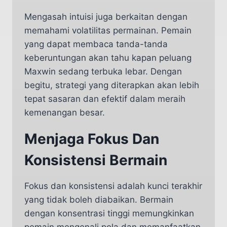
Mengasah intuisi juga berkaitan dengan
memahami volatilitas permainan. Pemain
yang dapat membaca tanda-tanda
keberuntungan akan tahu kapan peluang
Maxwin sedang terbuka lebar. Dengan
begitu, strategi yang diterapkan akan lebih
tepat sasaran dan efektif dalam meraih
kemenangan besar.
Menjaga Fokus Dan
Konsistensi Bermain
Fokus dan konsistensi adalah kunci terakhir
yang tidak boleh diabaikan. Bermain
dengan konsentrasi tinggi memungkinkan