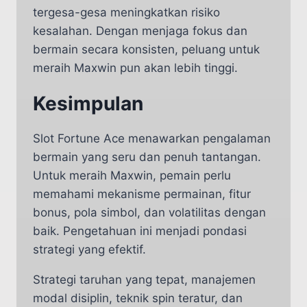
tergesa-gesa meningkatkan risiko
kesalahan. Dengan menjaga fokus dan
bermain secara konsisten, peluang untuk
meraih Maxwin pun akan lebih tinggi.
Kesimpulan
Slot Fortune Ace menawarkan pengalaman
bermain yang seru dan penuh tantangan.
Untuk meraih Maxwin, pemain perlu
memahami mekanisme permainan, fitur
bonus, pola simbol, dan volatilitas dengan
baik. Pengetahuan ini menjadi pondasi
strategi yang efektif.
Strategi taruhan yang tepat, manajemen
modal disiplin, teknik spin teratur, dan